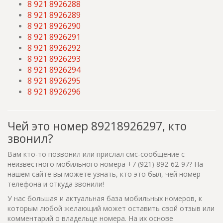
8 921 8926288
8 921 8926289
8 921 8926290
8 921 8926291
8 921 8926292
8 921 8926293
8 921 8926294
8 921 8926295
8 921 8926296
Чей это номер 89218926297, кто
звонил?
Вам кто-то позвонил или прислал смс-сообщение с
неизвестного мобильного номера +7 (921) 892-62-97? На
нашем сайте вы можете узнать, кто это был, чей номер
телефона и откуда звонили!
У нас большая и актуальная база мобильных номеров, к
которым любой желающий может оставить свой отзыв или
комментарий о владельце номера. На их основе