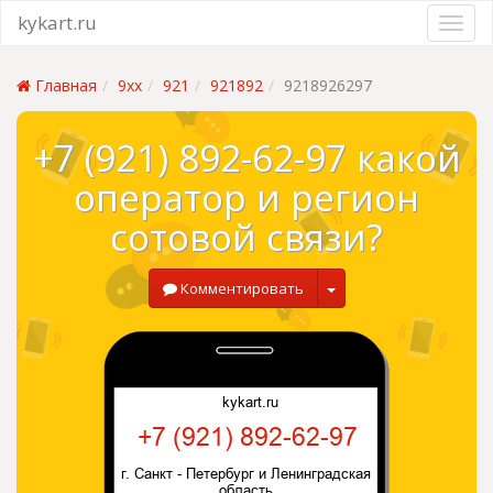
kykart.ru
Главная
9xx
921
921892
9218926297
+7 (921) 892-62-97 какой
оператор и регион
сотовой связи?
Комментировать