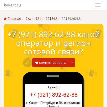
kykart.ru
Главная
9xx
921
921892
9218926288
+7 (921) 892-62-88 какой
оператор и регион
сотовой связи?
Комментировать