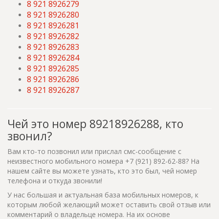
8 921 8926279
8 921 8926280
8 921 8926281
8 921 8926282
8 921 8926283
8 921 8926284
8 921 8926285
8 921 8926286
8 921 8926287
Чей это номер 89218926288, кто
звонил?
Вам кто-то позвонил или прислал смс-сообщение с
неизвестного мобильного номера +7 (921) 892-62-88? На
нашем сайте вы можете узнать, кто это был, чей номер
телефона и откуда звонили!
У нас большая и актуальная база мобильных номеров, к
которым любой желающий может оставить свой отзыв или
комментарий о владельце номера. На их основе