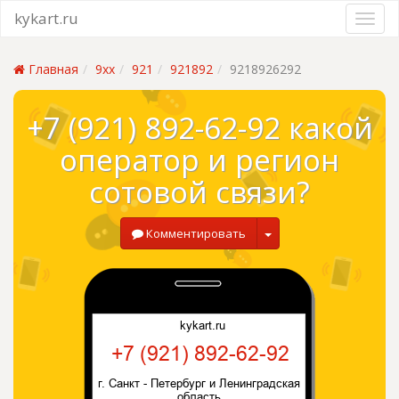
kykart.ru
Главная
9xx
921
921892
9218926292
+7 (921) 892-62-92 какой
оператор и регион
сотовой связи?
Комментировать