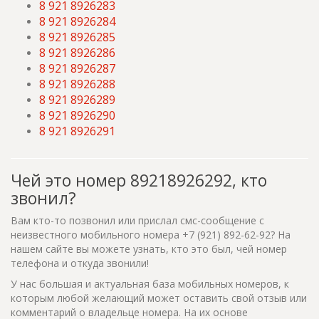
8 921 8926283
8 921 8926284
8 921 8926285
8 921 8926286
8 921 8926287
8 921 8926288
8 921 8926289
8 921 8926290
8 921 8926291
Чей это номер 89218926292, кто
звонил?
Вам кто-то позвонил или прислал смс-сообщение с
неизвестного мобильного номера +7 (921) 892-62-92? На
нашем сайте вы можете узнать, кто это был, чей номер
телефона и откуда звонили!
У нас большая и актуальная база мобильных номеров, к
которым любой желающий может оставить свой отзыв или
комментарий о владельце номера. На их основе