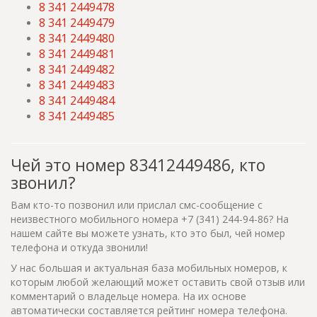
8 341 2449478
8 341 2449479
8 341 2449480
8 341 2449481
8 341 2449482
8 341 2449483
8 341 2449484
8 341 2449485
Чей это номер 83412449486, кто
звонил?
Вам кто-то позвонил или прислал смс-сообщение с
неизвестного мобильного номера +7 (341) 244-94-86? На
нашем сайте вы можете узнать, кто это был, чей номер
телефона и откуда звонили!
У нас большая и актуальная база мобильных номеров, к
которым любой желающий может оставить свой отзыв или
комментарий о владельце номера. На их основе
автоматически составляется рейтинг номера телефона.