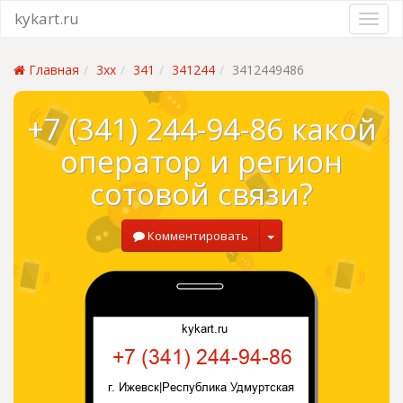
kykart.ru
Главная
3xx
341
341244
3412449486
+7 (341) 244-94-86 какой
оператор и регион
сотовой связи?
Комментировать