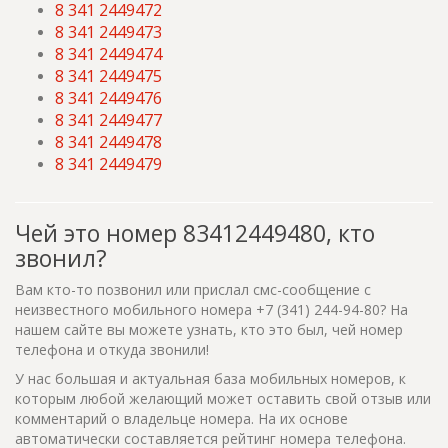
8 341 2449472
8 341 2449473
8 341 2449474
8 341 2449475
8 341 2449476
8 341 2449477
8 341 2449478
8 341 2449479
Чей это номер 83412449480, кто
звонил?
Вам кто-то позвонил или прислал смс-сообщение с
неизвестного мобильного номера +7 (341) 244-94-80? На
нашем сайте вы можете узнать, кто это был, чей номер
телефона и откуда звонили!
У нас большая и актуальная база мобильных номеров, к
которым любой желающий может оставить свой отзыв или
комментарий о владельце номера. На их основе
автоматически составляется рейтинг номера телефона.