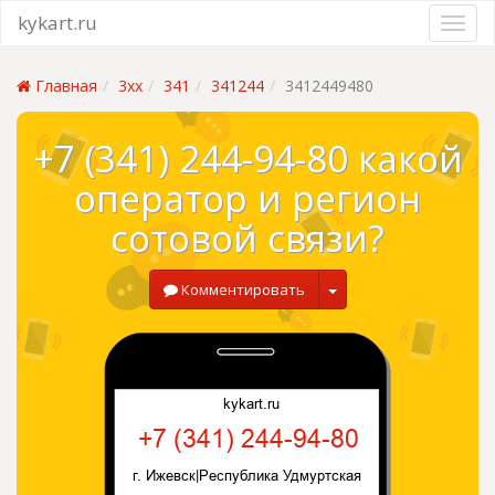
kykart.ru
Главная
3xx
341
341244
3412449480
+7 (341) 244-94-80 какой
оператор и регион
сотовой связи?
Комментировать