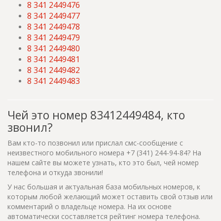
8 341 2449476
8 341 2449477
8 341 2449478
8 341 2449479
8 341 2449480
8 341 2449481
8 341 2449482
8 341 2449483
Чей это номер 83412449484, кто
звонил?
Вам кто-то позвонил или прислал смс-сообщение с
неизвестного мобильного номера +7 (341) 244-94-84? На
нашем сайте вы можете узнать, кто это был, чей номер
телефона и откуда звонили!
У нас большая и актуальная база мобильных номеров, к
которым любой желающий может оставить свой отзыв или
комментарий о владельце номера. На их основе
автоматически составляется рейтинг номера телефона.