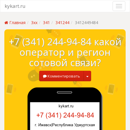
kykart.ru
Главная
3xx
341
341244
3412449484
+7 (341) 244-94-84 какой
оператор и регион
сотовой связи?
Комментировать