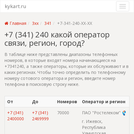
kykart.ru
Главная
3xx
341
+7-341-240-XX-XX
+7 (341) 240 какой оператор
связи, регион, город?
В таблице ниже представлены диапазоны телефонных
номеров, в которые входят номера начинающиеся на
+7341240, а также операторы, которые их обслуживают и в
каких регионах. Чтобы точно определить по телефонному
номеру сотового оператора и регион, введите номер
телефона в поисковую строку ниже.
От
До
Номеров
Оператор и регион
+7 (341)
+7 (341)
70000
ПАО "Ростелеком"
2400000
2469999
г. Ижевск,
Республика
Удмуртская