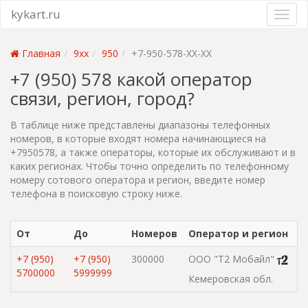
kykart.ru
Главная
9xx
950
+7-950-578-XX-XX
+7 (950) 578 какой оператор
связи, регион, город?
В таблице ниже представлены диапазоны телефонных
номеров, в которые входят номера начинающиеся на
+7950578, а также операторы, которые их обслуживают и в
каких регионах. Чтобы точно определить по телефонному
номеру сотового оператора и регион, введите номер
телефона в поисковую строку ниже.
От
До
Номеров
Оператор и регион
+7 (950)
+7 (950)
300000
ООО "Т2 Мобайл"
5700000
5999999
Кемеровская обл.