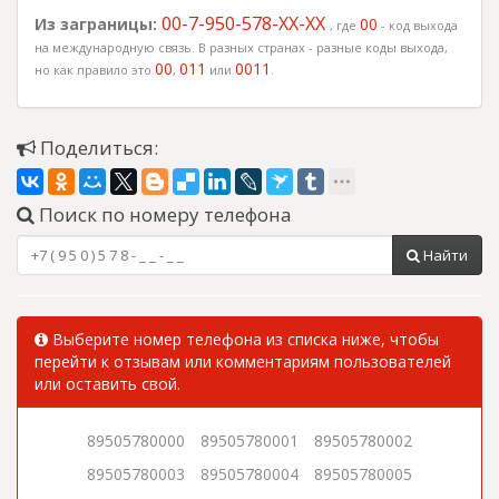
00-7-950-578-XX-XX
Из заграницы:
00
, где
- код выхода
на международную связь. В разных странах - разные коды выхода,
00
011
0011
но как правило это
,
или
.
Поделиться:
Поиск по номеру телефона
Найти
Выберите номер телефона из списка ниже, чтобы
перейти к отзывам или комментариям пользователей
или оставить свой.
89505780000
89505780001
89505780002
89505780003
89505780004
89505780005