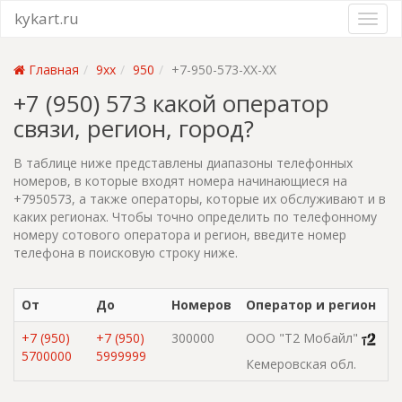
kykart.ru
Главная
9xx
950
+7-950-573-XX-XX
+7 (950) 573 какой оператор
связи, регион, город?
В таблице ниже представлены диапазоны телефонных
номеров, в которые входят номера начинающиеся на
+7950573, а также операторы, которые их обслуживают и в
каких регионах. Чтобы точно определить по телефонному
номеру сотового оператора и регион, введите номер
телефона в поисковую строку ниже.
От
До
Номеров
Оператор и регион
+7 (950)
+7 (950)
300000
ООО "Т2 Мобайл"
5700000
5999999
Кемеровская обл.