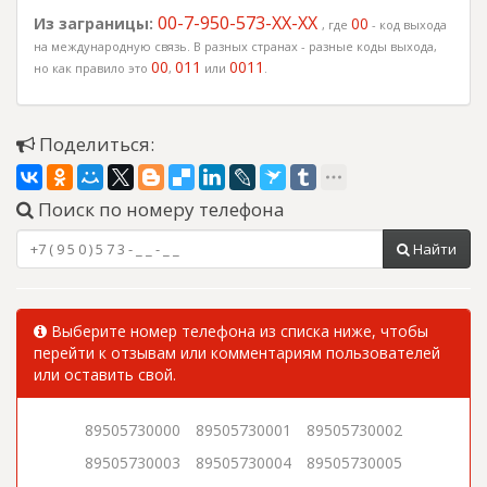
00-7-950-573-XX-XX
Из заграницы:
00
, где
- код выхода
на международную связь. В разных странах - разные коды выхода,
00
011
0011
но как правило это
,
или
.
Поделиться:
Поиск по номеру телефона
Найти
Выберите номер телефона из списка ниже, чтобы
перейти к отзывам или комментариям пользователей
или оставить свой.
89505730000
89505730001
89505730002
89505730003
89505730004
89505730005