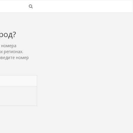
ород?
т номера
х регионах.
введите номер