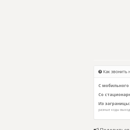
Как звонить 
С мобильного 
Со стационарн
Из заграницы
разные коды выхода
Поделиться