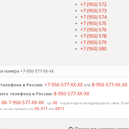
+7 (950) 572
+7 (950) 573
+7 (950) 574
+7 (950) 575
+7 (950) 576
+7 (950) 578
+7 (950) 579
+7 (950) 580
на номера +7-950-577-XX-XX
+7-950-577-XX-XX
8-950-577-XX-XX
телефона в России:
или
8-950-577-XX-XX
ого телефона в России:
00-7-950-577-XX-XX
:
00
, где
- код выхода на международную связь. В раз
00
011
0011
, но как правило это
,
или
.
:
Поиск по номеру теле