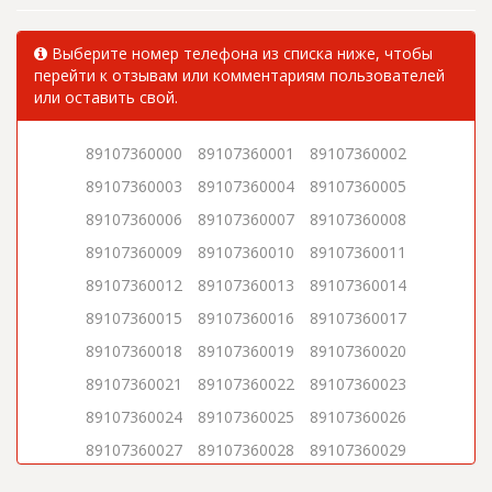
Выберите номер телефона из списка ниже, чтобы
перейти к отзывам или комментариям пользователей
или оставить свой.
89107360000
89107360001
89107360002
89107360003
89107360004
89107360005
89107360006
89107360007
89107360008
89107360009
89107360010
89107360011
89107360012
89107360013
89107360014
89107360015
89107360016
89107360017
89107360018
89107360019
89107360020
89107360021
89107360022
89107360023
89107360024
89107360025
89107360026
89107360027
89107360028
89107360029
89107360030
89107360031
89107360032