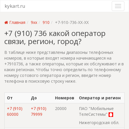
kykart.ru
Главная
9xx
910
+7-910-736-XX-XX
+7 (910) 736 какой оператор
связи, регион, город?
В таблице ниже представлены диапазоны телефонных
номеров, в которые входят номера начинающиеся на
+7910736, а также операторы, которые их обслуживают и в
каких регионах. Чтобы точно определить по телефонному
номеру сотового оператора и регион, введите номер
телефона в поисковую строку ниже.
От
До
Номеров
Оператор и регион
+7 (910)
+7 (910)
20000
ПАО "Мобильные
60000
79999
ТелеСистемы"
Нижегородская обл.