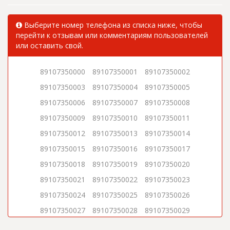
Выберите номер телефона из списка ниже, чтобы
перейти к отзывам или комментариям пользователей
или оставить свой.
89107350000
89107350001
89107350002
89107350003
89107350004
89107350005
89107350006
89107350007
89107350008
89107350009
89107350010
89107350011
89107350012
89107350013
89107350014
89107350015
89107350016
89107350017
89107350018
89107350019
89107350020
89107350021
89107350022
89107350023
89107350024
89107350025
89107350026
89107350027
89107350028
89107350029
89107350030
89107350031
89107350032