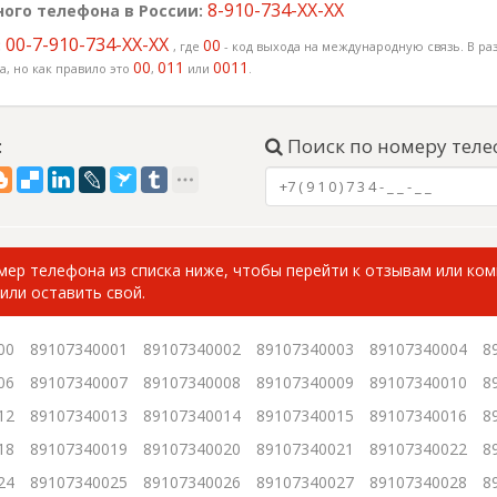
8-910-734-XX-XX
ого телефона в России:
00-7-910-734-XX-XX
:
00
, где
- код выхода на международную связь. В раз
00
011
0011
, но как правило это
,
или
.
:
Поиск по номеру теле
ер телефона из списка ниже, чтобы перейти к отзывам или ко
или оставить свой.
00
89107340001
89107340002
89107340003
89107340004
8
06
89107340007
89107340008
89107340009
89107340010
8
12
89107340013
89107340014
89107340015
89107340016
8
18
89107340019
89107340020
89107340021
89107340022
8
24
89107340025
89107340026
89107340027
89107340028
8