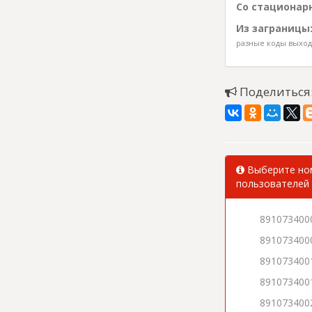
Со стационарн
Из заграницы
разные коды выхода
Поделиться
Выберите ном
пользователей 
891073400
891073400
891073400
891073400
891073400