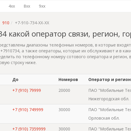
4xx
8xx
9xx
910
+7-910-734-XX-XX
734 какой оператор связи, регион, г
редставлены диапазоны телефонных номеров, в которые входя
+7910734, а также операторы, которые их обслуживают и в каки
делить по телефонному номеру сотового оператора и регион, 
овую строку ниже.
До
Номеров
Оператор и регион
+7 (910) 79999
20000
ПАО "Мобильные Те
Нижегородская обл.
+7 (910) 749999
30000
ПАО "Мобильные Те
Орловская обл.
+7 (910) 7359999
30000
ПАО "Мобильные Те