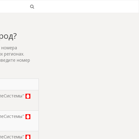
ород?
т номера
х регионах.
введите номер
леСистемы"
леСистемы"
леСистемы"