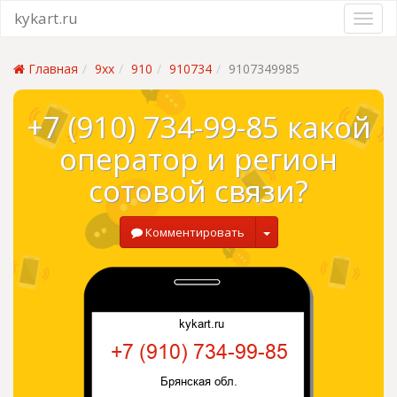
kykart.ru
Главная
9xx
910
910734
9107349985
+7 (910) 734-99-85 какой
оператор и регион
сотовой связи?
Комментировать