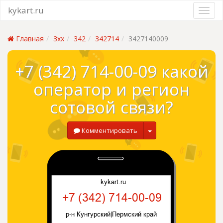
kykart.ru
Главная
3xx
342
342714
3427140009
+7 (342) 714-00-09 какой
оператор и регион
сотовой связи?
Комментировать