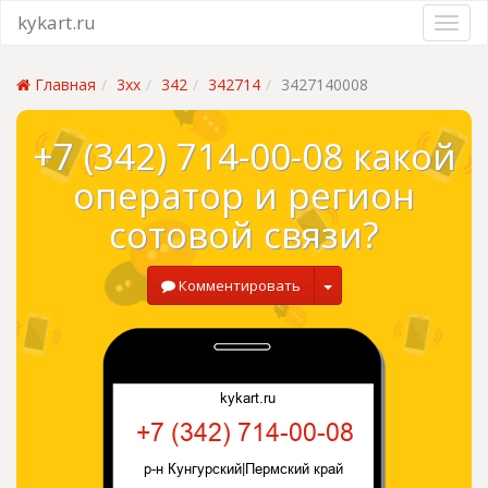
kykart.ru
Главная
3xx
342
342714
3427140008
+7 (342) 714-00-08 какой
оператор и регион
сотовой связи?
Комментировать