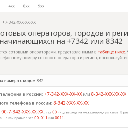
4xx
8xx
9xx
+7-342-XXX-XX-XX
отовых операторов, городов и рег
 начинающихся на +7342 или 8342
ется сотовыми операторами, представленными в
таблице ниже
.
лефонному номеру сотового оператора и регион, воспользуйте
на номера с кодом 342
+7-342-XXX-XX-XX
8-342-XXX-XX-XX
телефона в России:
или
8-342-XXX-XX-XX
ого телефона в России:
00-7-342-XXX-XX-XX
:
00
, где
- код выхода на международную связь. В раз
00
011
0011
, но как правило это
,
или
.