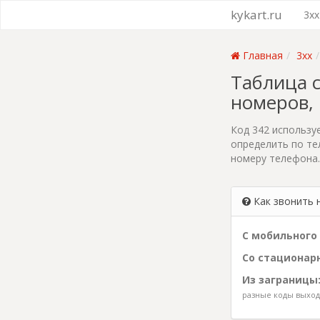
kykart.ru
3xx
Главная
3xx
Таблица с
номеров,
Код 342 использу
определить по те
номеру телефона.
Как звонить 
С мобильного 
Со стационарн
Из заграницы
разные коды выхода