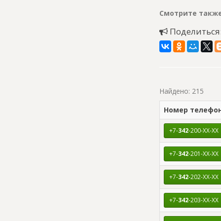
Смотрите также
Поделиться
Найдено: 215
Номер телефо
+7-
342
-200-XX-XX
+7-
342
-201-XX-XX
+7-
342
-202-XX-XX
+7-
342
-203-XX-XX