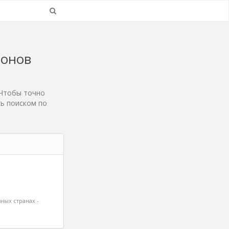
ионов
 Чтобы точно
сь поиском по
ных странах -