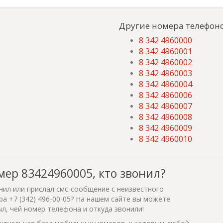
Другие номера телефоно
8 342 4960000
8 342 4960001
8 342 4960002
8 342 4960003
8 342 4960004
8 342 4960006
8 342 4960007
8 342 4960008
8 342 4960009
8 342 4960010
мер 83424960005, кто звонил?
нил или прислал смс-сообщение с неизвестного
а +7 (342) 496-00-05? На нашем сайте вы можете
ыл, чей номер телефона и откуда звонили!