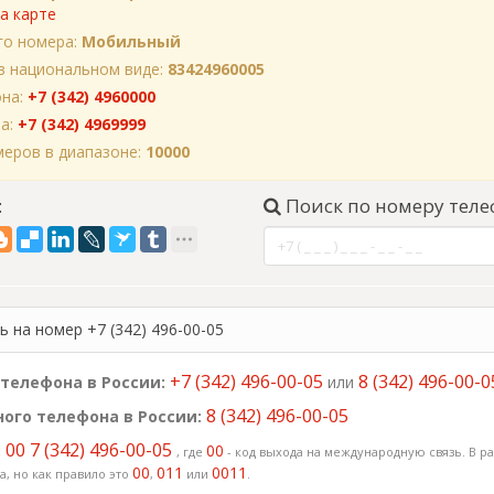
а карте
го номера:
Мобильный
в национальном виде:
83424960005
она:
+7 (342) 4960000
на:
+7 (342) 4969999
еров в диапазоне:
10000
:
Поиск по номеру теле
 на номер +7 (342) 496-00-05
+7 (342) 496-00-05
8 (342) 496-00-0
телефона в России:
или
8 (342) 496-00-05
ого телефона в России:
00 7 (342) 496-00-05
:
00
, где
- код выхода на международную связь. В ра
00
011
0011
, но как правило это
,
или
.