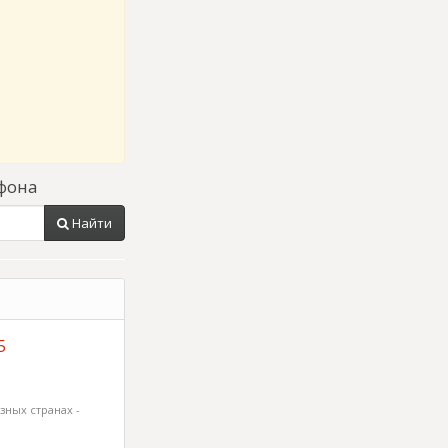
фона
Найти
5
зных странах -