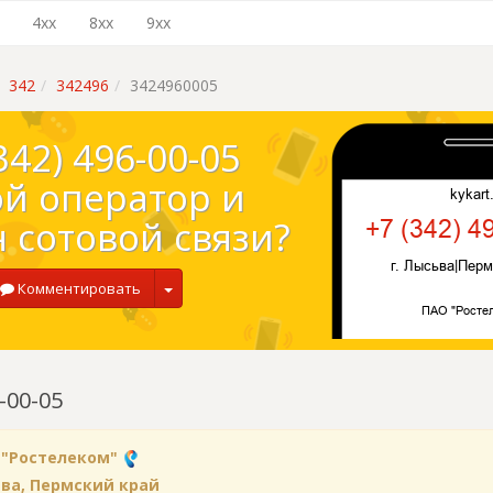
4xx
8xx
9xx
342
342496
3424960005
342) 496-00-05
ой оператор и
 сотовой связи?
Комментировать
-00-05
 "Ростелеком"
ьва, Пермский край