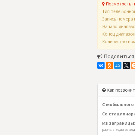
Посмотреть н
Тип телефонно
Запись номера 
Начало диапаз
Конец диапазо
Количество ном
Поделиться
Как позвонить
С мобильного 
Со стационарн
Из заграницы
разные коды выхода