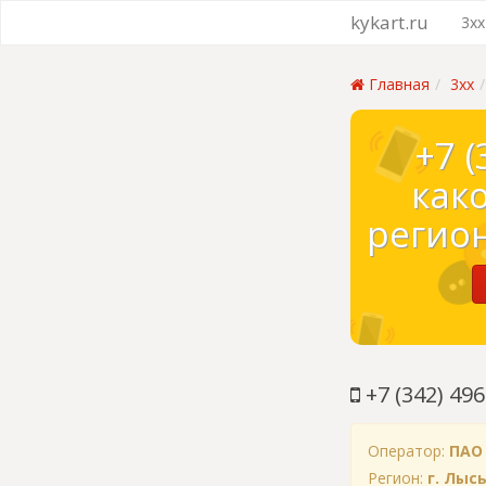
kykart.ru
3xx
Главная
3xx
+7 (
как
регион
+7 (342) 496
Оператор:
ПАО
Регион:
г. Лыс