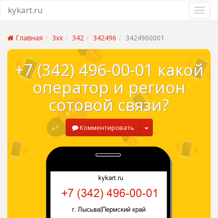
kykart.ru
Главная
3xx
342
342496
3424960001
+7 (342) 496-00-01 какой
оператор и регион
сотовой связи?
Комментировать