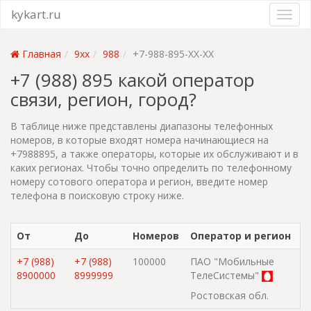
kykart.ru
Главная
9xx
988
+7-988-895-XX-XX
+7 (988) 895 какой оператор
связи, регион, город?
В таблице ниже представлены диапазоны телефонных
номеров, в которые входят номера начинающиеся на
+7988895, а также операторы, которые их обслуживают и в
каких регионах. Чтобы точно определить по телефонному
номеру сотового оператора и регион, введите номер
телефона в поисковую строку ниже.
От
До
Номеров
Оператор и регион
+7 (988)
+7 (988)
100000
ПАО "Мобильные
8900000
8999999
ТелеСистемы"
Ростовская обл.