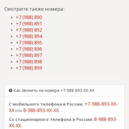
Смотрите также номера:
+7 (988) 890
+7 (988) 891
+7 (988) 892
+7 (988) 894
+7 (988) 895
+7 (988) 896
+7 (988) 897
+7 (988) 898
+7 (988) 899
Как звонить на номера +7-988-893-XX-XX
+7-988-893-XX-
С мобильного телефона в России:
XX
8-988-893-XX-XX
или
8-988-893-
Со стационарного телефона в России:
XX-XX