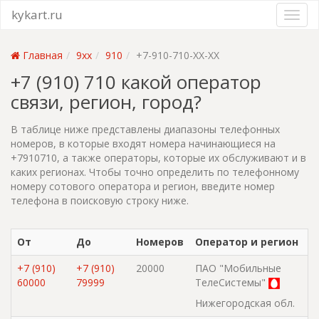
kykart.ru
Главная
9xx
910
+7-910-710-XX-XX
+7 (910) 710 какой оператор
связи, регион, город?
В таблице ниже представлены диапазоны телефонных
номеров, в которые входят номера начинающиеся на
+7910710, а также операторы, которые их обслуживают и в
каких регионах. Чтобы точно определить по телефонному
номеру сотового оператора и регион, введите номер
телефона в поисковую строку ниже.
От
До
Номеров
Оператор и регион
+7 (910)
+7 (910)
20000
ПАО "Мобильные
60000
79999
ТелеСистемы"
Нижегородская обл.