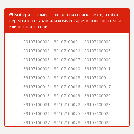
Выберите номер телефона из списка ниже, чтобы
перейти к отзывам или комментариям пользователей
или оставить свой.
89107100000
89107100001
89107100002
89107100003
89107100004
89107100005
89107100006
89107100007
89107100008
89107100009
89107100010
89107100011
89107100012
89107100013
89107100014
89107100015
89107100016
89107100017
89107100018
89107100019
89107100020
89107100021
89107100022
89107100023
89107100024
89107100025
89107100026
89107100027
89107100028
89107100029
89107100030
89107100031
89107100032