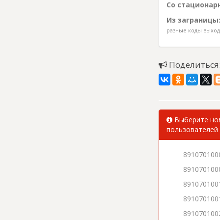
Со стационарн
Из заграницы
разные коды выхода
Поделиться
Выберите ном
пользователей 
891070100
891070100
891070100
891070100
891070100