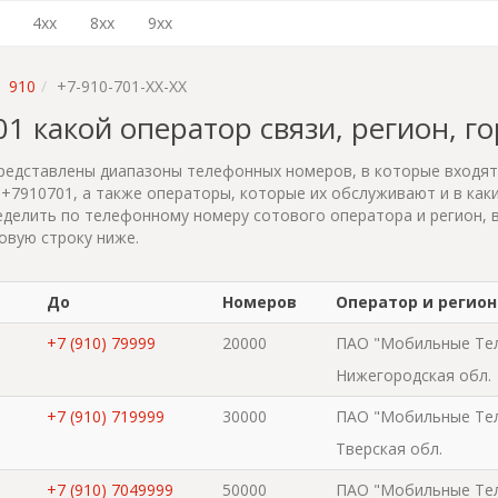
4xx
8xx
9xx
910
+7-910-701-XX-XX
701 какой оператор связи, регион, г
редставлены диапазоны телефонных номеров, в которые входя
+7910701, а также операторы, которые их обслуживают и в каки
делить по телефонному номеру сотового оператора и регион, 
овую строку ниже.
До
Номеров
Оператор и регион
+7 (910) 79999
20000
ПАО "Мобильные Те
Нижегородская обл.
+7 (910) 719999
30000
ПАО "Мобильные Те
Тверская обл.
+7 (910) 7049999
50000
ПАО "Мобильные Те