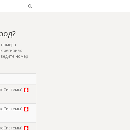
ород?
т номера
х регионах.
введите номер
леСистемы"
леСистемы"
леСистемы"