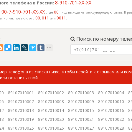
8-910-701-XX-XX
ого телефона в России:
00-7-910-701-XX-XX
:
00
, где
- код выхода на международную связь. В раз
00
011
0011
, но как правило это
,
или
.
:
Поиск по номеру теле
ер телефона из списка ниже, чтобы перейти к отзывам или ко
или оставить свой.
00
89107010001
89107010002
89107010003
89107010004
8
06
89107010007
89107010008
89107010009
89107010010
8
12
89107010013
89107010014
89107010015
89107010016
8
18
89107010019
89107010020
89107010021
89107010022
8
24
89107010025
89107010026
89107010027
89107010028
8