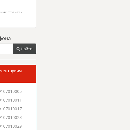
ных странах -
фона
Найти
мментариям
9107010005
9107010011
9107010017
9107010023
9107010029