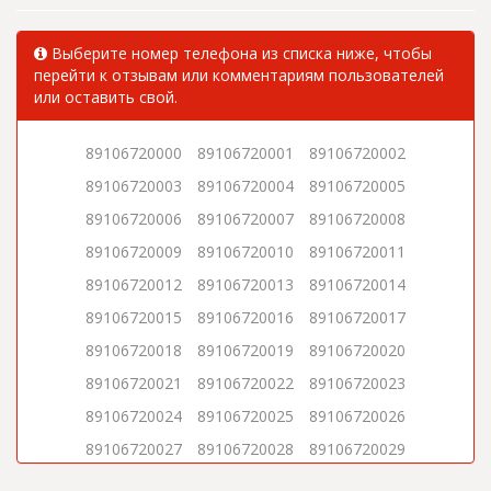
Выберите номер телефона из списка ниже, чтобы
перейти к отзывам или комментариям пользователей
или оставить свой.
89106720000
89106720001
89106720002
89106720003
89106720004
89106720005
89106720006
89106720007
89106720008
89106720009
89106720010
89106720011
89106720012
89106720013
89106720014
89106720015
89106720016
89106720017
89106720018
89106720019
89106720020
89106720021
89106720022
89106720023
89106720024
89106720025
89106720026
89106720027
89106720028
89106720029
89106720030
89106720031
89106720032