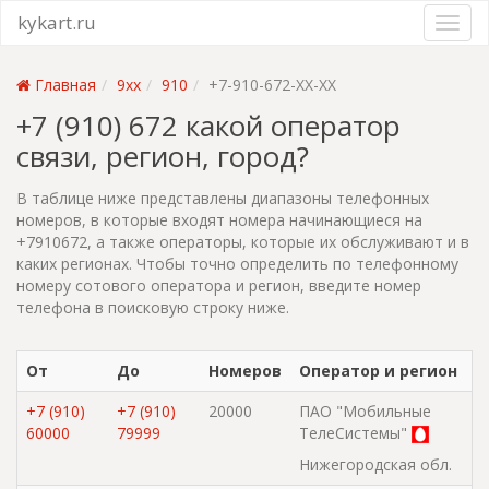
kykart.ru
Главная
9xx
910
+7-910-672-XX-XX
+7 (910) 672 какой оператор
связи, регион, город?
В таблице ниже представлены диапазоны телефонных
номеров, в которые входят номера начинающиеся на
+7910672, а также операторы, которые их обслуживают и в
каких регионах. Чтобы точно определить по телефонному
номеру сотового оператора и регион, введите номер
телефона в поисковую строку ниже.
От
До
Номеров
Оператор и регион
+7 (910)
+7 (910)
20000
ПАО "Мобильные
60000
79999
ТелеСистемы"
Нижегородская обл.