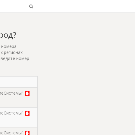
ород?
т номера
х регионах.
введите номер
леСистемы"
леСистемы"
леСистемы"