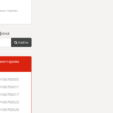
ных странах -
фона
Найти
мментариям
9106700005
9106700011
9106700017
9106700023
9106700029