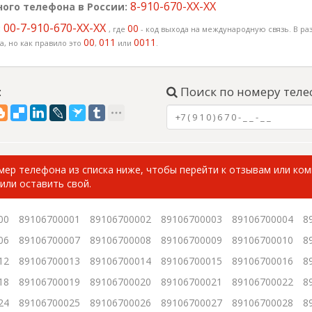
8-910-670-XX-XX
ого телефона в России:
00-7-910-670-XX-XX
:
00
, где
- код выхода на международную связь. В раз
00
011
0011
, но как правило это
,
или
.
:
Поиск по номеру теле
ер телефона из списка ниже, чтобы перейти к отзывам или ко
или оставить свой.
00
89106700001
89106700002
89106700003
89106700004
8
06
89106700007
89106700008
89106700009
89106700010
8
12
89106700013
89106700014
89106700015
89106700016
8
18
89106700019
89106700020
89106700021
89106700022
8
24
89106700025
89106700026
89106700027
89106700028
8