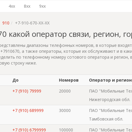
4xx
8xx
9xx
910
+7-910-670-XX-XX
670 какой оператор связи, регион, г
редставлены диапазоны телефонных номеров, в которые входя
+7910670, а также операторы, которые их обслуживают и в каки
делить по телефонному номеру сотового оператора и регион, 
овую строку ниже.
До
Номеров
Оператор и регион
+7 (910) 79999
20000
ПАО "Мобильные Те
Нижегородская обл.
+7 (910) 689999
30000
ПАО "Мобильные Те
Тамбовская обл.
+7 (910) 6799999
100000
ПАО "Мобильные Те