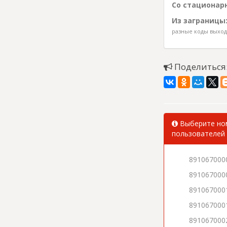
Со стационарн
Из заграницы
разные коды выхода
Поделиться
Выберите ном
пользователей 
891067000
891067000
891067000
891067000
891067000