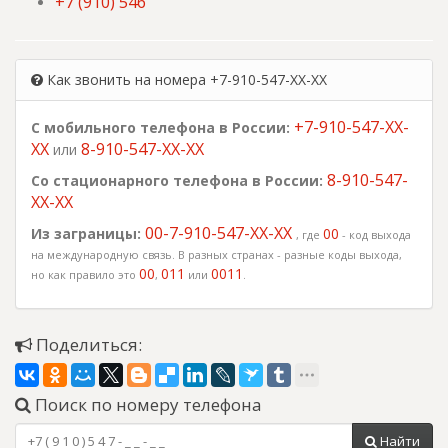
+7 (910) 546
Как звонить на номера +7-910-547-XX-XX
+7-910-547-XX-
С мобильного телефона в России:
XX
8-910-547-XX-XX
или
8-910-547-
Со стационарного телефона в России:
XX-XX
00-7-910-547-XX-XX
Из заграницы:
00
, где
- код выхода
на международную связь. В разных странах - разные коды выхода,
00
011
0011
но как правило это
,
или
.
Поделиться:
Поиск по номеру телефона
Найти