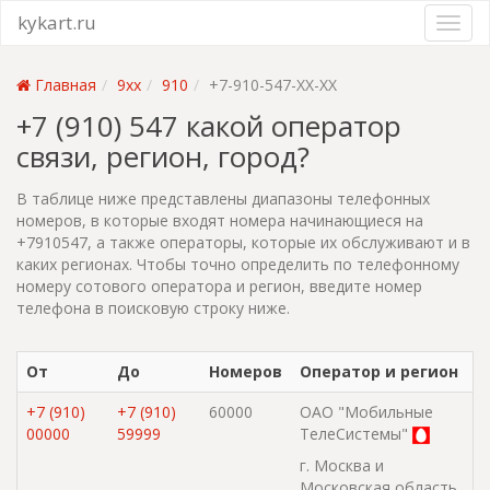
kykart.ru
Главная
9xx
910
+7-910-547-XX-XX
+7 (910) 547 какой оператор
связи, регион, город?
В таблице ниже представлены диапазоны телефонных
номеров, в которые входят номера начинающиеся на
+7910547, а также операторы, которые их обслуживают и в
каких регионах. Чтобы точно определить по телефонному
номеру сотового оператора и регион, введите номер
телефона в поисковую строку ниже.
От
До
Номеров
Оператор и регион
+7 (910)
+7 (910)
60000
ОАО "Мобильные
00000
59999
ТелеСистемы"
г. Москва и
Московская область