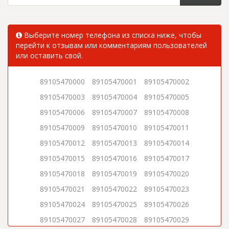
Выберите номер телефона из списка ниже, чтобы
перейти к отзывам или комментариям пользователей
или оставить свой.
89105470000
89105470001
89105470002
89105470003
89105470004
89105470005
89105470006
89105470007
89105470008
89105470009
89105470010
89105470011
89105470012
89105470013
89105470014
89105470015
89105470016
89105470017
89105470018
89105470019
89105470020
89105470021
89105470022
89105470023
89105470024
89105470025
89105470026
89105470027
89105470028
89105470029