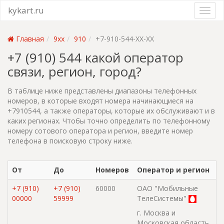
kykart.ru
Главная
9xx
910
+7-910-544-XX-XX
+7 (910) 544 какой оператор
связи, регион, город?
В таблице ниже представлены диапазоны телефонных
номеров, в которые входят номера начинающиеся на
+7910544, а также операторы, которые их обслуживают и в
каких регионах. Чтобы точно определить по телефонному
номеру сотового оператора и регион, введите номер
телефона в поисковую строку ниже.
От
До
Номеров
Оператор и регион
+7 (910)
+7 (910)
60000
ОАО "Мобильные
00000
59999
ТелеСистемы"
г. Москва и
Московская область