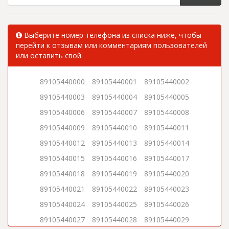
Выберите номер телефона из списка ниже, чтобы
перейти к отзывам или комментариям пользователей
или оставить свой.
89105440000
89105440001
89105440002
89105440003
89105440004
89105440005
89105440006
89105440007
89105440008
89105440009
89105440010
89105440011
89105440012
89105440013
89105440014
89105440015
89105440016
89105440017
89105440018
89105440019
89105440020
89105440021
89105440022
89105440023
89105440024
89105440025
89105440026
89105440027
89105440028
89105440029