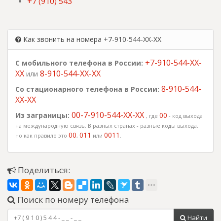
+7 (910) 543
Как звонить на номера +7-910-544-XX-XX
+7-910-544-XX-
С мобильного телефона в России:
XX
8-910-544-XX-XX
или
8-910-544-
Со стационарного телефона в России:
XX-XX
00-7-910-544-XX-XX
Из заграницы:
00
, где
- код выхода
на международную связь. В разных странах - разные коды выхода,
00
011
0011
но как правило это
,
или
.
Поделиться:
Поиск по номеру телефона
Найти