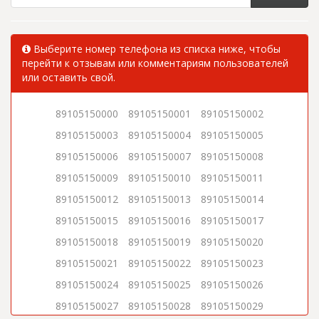
Выберите номер телефона из списка ниже, чтобы
перейти к отзывам или комментариям пользователей
или оставить свой.
89105150000
89105150001
89105150002
89105150003
89105150004
89105150005
89105150006
89105150007
89105150008
89105150009
89105150010
89105150011
89105150012
89105150013
89105150014
89105150015
89105150016
89105150017
89105150018
89105150019
89105150020
89105150021
89105150022
89105150023
89105150024
89105150025
89105150026
89105150027
89105150028
89105150029