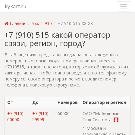
kykart.ru
Главная
9xx
910
+7-910-515-XX-XX
+7 (910) 515 какой оператор
связи, регион, город?
В таблице ниже представлены диапазоны телефонных
номеров, в которые входят номера начинающиеся на
+7910515, а также операторы, которые их обслуживают и в
каких регионах. Чтобы точно определить по телефонному
номеру сотового оператора и регион, введите номер
телефона в поисковую строку ниже.
От
До
Номеров
Оператор и регион
+7 (910)
+7 (910)
60000
ОАО "Мобильные
00000
59999
ТелеСистемы"
г. Москва и
Московская область