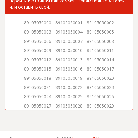
перейти к отзывам или комментариям пользователей
или оставить свой.
89105050000
89105050001
89105050002
89105050003
89105050004
89105050005
89105050006
89105050007
89105050008
89105050009
89105050010
89105050011
89105050012
89105050013
89105050014
89105050015
89105050016
89105050017
89105050018
89105050019
89105050020
89105050021
89105050022
89105050023
89105050024
89105050025
89105050026
89105050027
89105050028
89105050029
89105050030
89105050031
89105050032
89105050033
89105050034
89105050035
89105050036
89105050037
89105050038