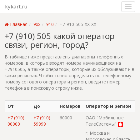
kykart.ru
Главная
9xx
910
+7-910-505-XX-XX
+7 (910) 505 какой оператор
связи, регион, город?
В таблице ниже представлены диапазоны телефонных
номеров, в которые входят номера начинающиеся на
+7910505, а также операторы, которые их обслуживают и в
каких регионах. Чтобы точно определить по телефонному
номеру сотового оператора и регион, введите номер
телефона в поисковую строку ниже.
От
До
Номеров
Оператор и регион
+7 (910)
+7 (910)
60000
ОАО "Мобильные
00000
59999
ТелеСистемы"
г. Москва и
Московская область