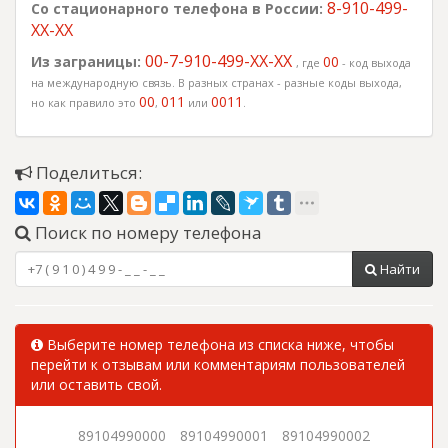
8-910-499-
Со стационарного телефона в России:
XX-XX
00-7-910-499-XX-XX
Из заграницы:
00
, где
- код выхода
на международную связь. В разных странах - разные коды выхода,
00
011
0011
но как правило это
,
или
.
Поделиться:
Поиск по номеру телефона
Найти
Выберите номер телефона из списка ниже, чтобы
перейти к отзывам или комментариям пользователей
или оставить свой.
89104990000
89104990001
89104990002