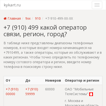
kykart.ru
Главная
9xx
910
+7-910-499-XX-XX
+7 (910) 499 какой оператор
связи, регион, город?
В таблице ниже представлены диапазоны телефонных
номеров, в которые входят номера начинающиеся на
+7910499, а также операторы, которые их обслуживают и в
каких регионах. Чтобы точно определить по телефонному
номеру сотового оператора и регион, введите номер
телефона в поисковую строку ниже.
От
До
Номеров
Оператор и регион
+7 (910)
+7 (910)
60000
ОАО "Мобильные
00000
59999
ТелеСистемы"
г. Москва и
Московская область