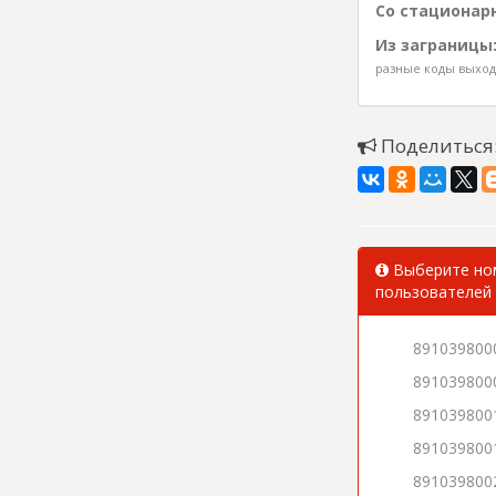
Со стационарн
Из заграницы
разные коды выхода
Поделиться
Выберите ном
пользователей 
891039800
891039800
891039800
891039800
891039800