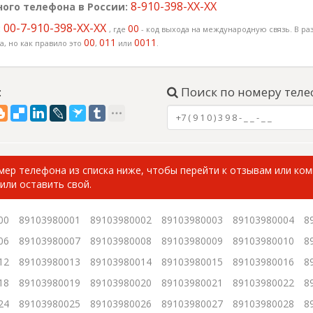
8-910-398-XX-XX
ого телефона в России:
00-7-910-398-XX-XX
:
00
, где
- код выхода на международную связь. В раз
00
011
0011
, но как правило это
,
или
.
:
Поиск по номеру теле
ер телефона из списка ниже, чтобы перейти к отзывам или ко
или оставить свой.
00
89103980001
89103980002
89103980003
89103980004
8
06
89103980007
89103980008
89103980009
89103980010
8
12
89103980013
89103980014
89103980015
89103980016
8
18
89103980019
89103980020
89103980021
89103980022
8
24
89103980025
89103980026
89103980027
89103980028
8