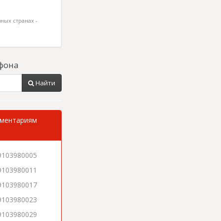
ных странах -
фона
Найти
мментариям
9103980005
9103980011
9103980017
9103980023
9103980029