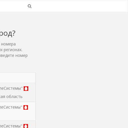
ород?
т номера
х регионах.
введите номер
леСистемы"
кая область
леСистемы"
леСистемы"