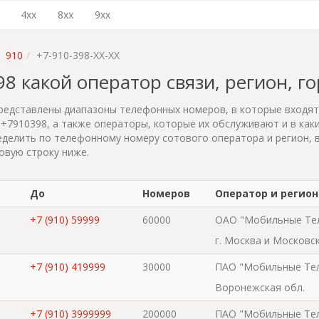
4xx
8xx
9xx
910
+7-910-398-XX-XX
398 какой оператор связи, регион, г
редставлены диапазоны телефонных номеров, в которые входя
+7910398, а также операторы, которые их обслуживают и в каки
делить по телефонному номеру сотового оператора и регион, 
овую строку ниже.
До
Номеров
Оператор и регион
+7 (910) 59999
60000
ОАО "Мобильные Те
г. Москва и Московс
+7 (910) 419999
30000
ПАО "Мобильные Те
Воронежская обл.
+7 (910) 3999999
200000
ПАО "Мобильные Те