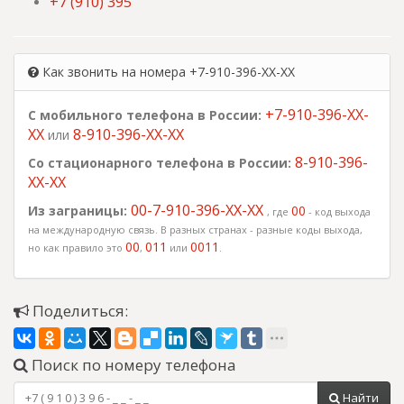
+7 (910) 395
Как звонить на номера +7-910-396-XX-XX
+7-910-396-XX-
С мобильного телефона в России:
XX
8-910-396-XX-XX
или
8-910-396-
Со стационарного телефона в России:
XX-XX
00-7-910-396-XX-XX
Из заграницы:
00
, где
- код выхода
на международную связь. В разных странах - разные коды выхода,
00
011
0011
но как правило это
,
или
.
Поделиться:
Поиск по номеру телефона
Найти