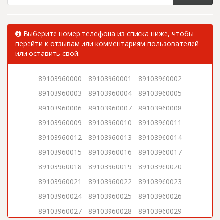
Выберите номер телефона из списка ниже, чтобы
перейти к отзывам или комментариям пользователей
или оставить свой.
89103960000
89103960001
89103960002
89103960003
89103960004
89103960005
89103960006
89103960007
89103960008
89103960009
89103960010
89103960011
89103960012
89103960013
89103960014
89103960015
89103960016
89103960017
89103960018
89103960019
89103960020
89103960021
89103960022
89103960023
89103960024
89103960025
89103960026
89103960027
89103960028
89103960029