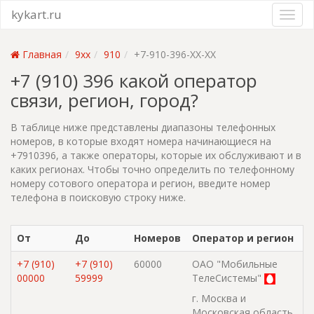
kykart.ru
Главная
9xx
910
+7-910-396-XX-XX
+7 (910) 396 какой оператор
связи, регион, город?
В таблице ниже представлены диапазоны телефонных
номеров, в которые входят номера начинающиеся на
+7910396, а также операторы, которые их обслуживают и в
каких регионах. Чтобы точно определить по телефонному
номеру сотового оператора и регион, введите номер
телефона в поисковую строку ниже.
От
До
Номеров
Оператор и регион
+7 (910)
+7 (910)
60000
ОАО "Мобильные
00000
59999
ТелеСистемы"
г. Москва и
Московская область