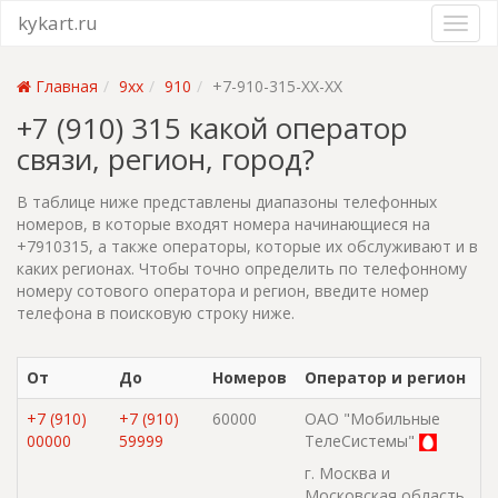
kykart.ru
Главная
9xx
910
+7-910-315-XX-XX
+7 (910) 315 какой оператор
связи, регион, город?
В таблице ниже представлены диапазоны телефонных
номеров, в которые входят номера начинающиеся на
+7910315, а также операторы, которые их обслуживают и в
каких регионах. Чтобы точно определить по телефонному
номеру сотового оператора и регион, введите номер
телефона в поисковую строку ниже.
От
До
Номеров
Оператор и регион
+7 (910)
+7 (910)
60000
ОАО "Мобильные
00000
59999
ТелеСистемы"
г. Москва и
Московская область