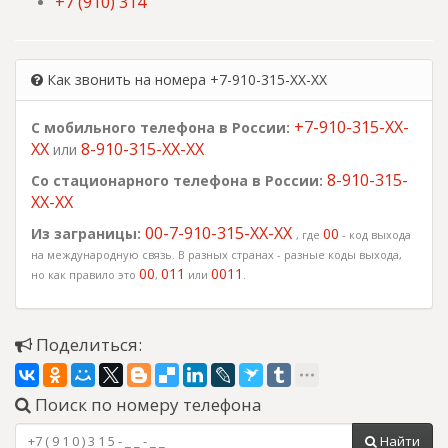
+7 (910) 314
Как звонить на номера +7-910-315-XX-XX
+7-910-315-XX-
С мобильного телефона в России:
XX
8-910-315-XX-XX
или
8-910-315-
Со стационарного телефона в России:
XX-XX
00-7-910-315-XX-XX
Из заграницы:
00
, где
- код выхода
на международную связь. В разных странах - разные коды выхода,
00
011
0011
но как правило это
,
или
.
Поделиться:
Поиск по номеру телефона
Найти