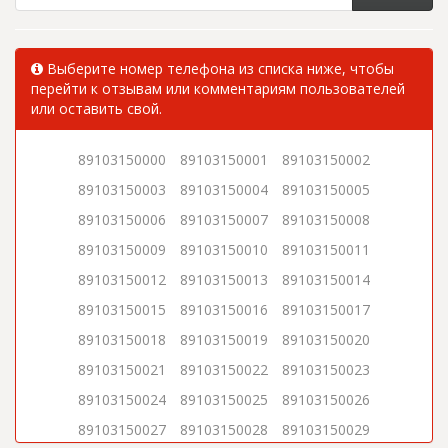
Выберите номер телефона из списка ниже, чтобы
перейти к отзывам или комментариям пользователей
или оставить свой.
89103150000
89103150001
89103150002
89103150003
89103150004
89103150005
89103150006
89103150007
89103150008
89103150009
89103150010
89103150011
89103150012
89103150013
89103150014
89103150015
89103150016
89103150017
89103150018
89103150019
89103150020
89103150021
89103150022
89103150023
89103150024
89103150025
89103150026
89103150027
89103150028
89103150029