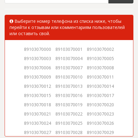
Выберите номер телефона из списка ниже, чтобы
перейти к отзывам или комментариям пользователей
или оставить свой.
89103070000
89103070001
89103070002
89103070003
89103070004
89103070005
89103070006
89103070007
89103070008
89103070009
89103070010
89103070011
89103070012
89103070013
89103070014
89103070015
89103070016
89103070017
89103070018
89103070019
89103070020
89103070021
89103070022
89103070023
89103070024
89103070025
89103070026
89103070027
89103070028
89103070029