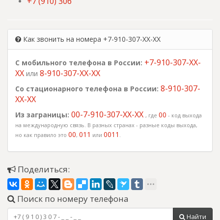
+7 (910) 306
Как звонить на номера +7-910-307-XX-XX
+7-910-307-XX-
С мобильного телефона в России:
XX
8-910-307-XX-XX
или
8-910-307-
Со стационарного телефона в России:
XX-XX
00-7-910-307-XX-XX
Из заграницы:
00
, где
- код выхода
на международную связь. В разных странах - разные коды выхода,
00
011
0011
но как правило это
,
или
.
Поделиться:
Поиск по номеру телефона
Найти