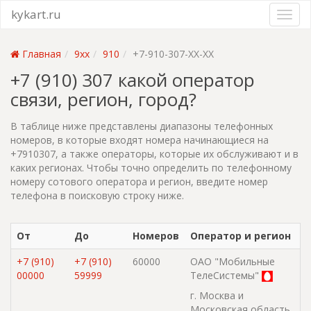
kykart.ru
Главная
9xx
910
+7-910-307-XX-XX
+7 (910) 307 какой оператор
связи, регион, город?
В таблице ниже представлены диапазоны телефонных
номеров, в которые входят номера начинающиеся на
+7910307, а также операторы, которые их обслуживают и в
каких регионах. Чтобы точно определить по телефонному
номеру сотового оператора и регион, введите номер
телефона в поисковую строку ниже.
От
До
Номеров
Оператор и регион
+7 (910)
+7 (910)
60000
ОАО "Мобильные
00000
59999
ТелеСистемы"
г. Москва и
Московская область