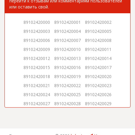
перейти к отзывам или комментариям пользователей
или оставить свой.
89102420000
89102420001
89102420002
89102420003
89102420004
89102420005
89102420006
89102420007
89102420008
89102420009
89102420010
89102420011
89102420012
89102420013
89102420014
89102420015
89102420016
89102420017
89102420018
89102420019
89102420020
89102420021
89102420022
89102420023
89102420024
89102420025
89102420026
89102420027
89102420028
89102420029
89102420030
89102420031
89102420032
89102420033
89102420034
89102420035
89102420036
89102420037
89102420038