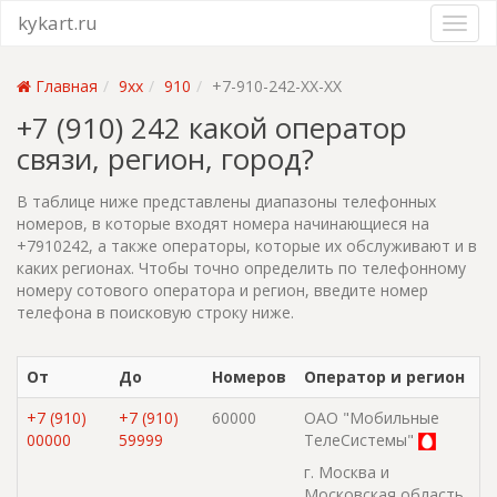
kykart.ru
Главная
9xx
910
+7-910-242-XX-XX
+7 (910) 242 какой оператор
связи, регион, город?
В таблице ниже представлены диапазоны телефонных
номеров, в которые входят номера начинающиеся на
+7910242, а также операторы, которые их обслуживают и в
каких регионах. Чтобы точно определить по телефонному
номеру сотового оператора и регион, введите номер
телефона в поисковую строку ниже.
От
До
Номеров
Оператор и регион
+7 (910)
+7 (910)
60000
ОАО "Мобильные
00000
59999
ТелеСистемы"
г. Москва и
Московская область