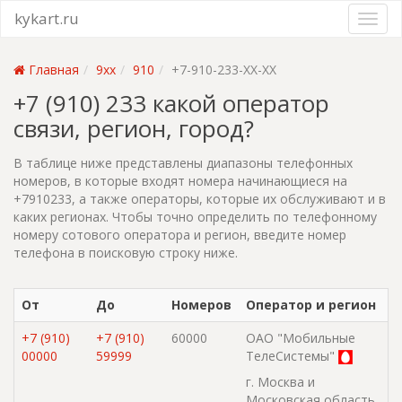
kykart.ru
Главная
9xx
910
+7-910-233-XX-XX
+7 (910) 233 какой оператор
связи, регион, город?
В таблице ниже представлены диапазоны телефонных
номеров, в которые входят номера начинающиеся на
+7910233, а также операторы, которые их обслуживают и в
каких регионах. Чтобы точно определить по телефонному
номеру сотового оператора и регион, введите номер
телефона в поисковую строку ниже.
От
До
Номеров
Оператор и регион
+7 (910)
+7 (910)
60000
ОАО "Мобильные
00000
59999
ТелеСистемы"
г. Москва и
Московская область