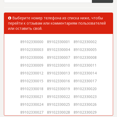
Выберите номер телефона из списка ниже, чтобы
перейти к отзывам или комментариям пользователей
или оставить свой.
89102330000
89102330001
89102330002
89102330003
89102330004
89102330005
89102330006
89102330007
89102330008
89102330009
89102330010
89102330011
89102330012
89102330013
89102330014
89102330015
89102330016
89102330017
89102330018
89102330019
89102330020
89102330021
89102330022
89102330023
89102330024
89102330025
89102330026
89102330027
89102330028
89102330029