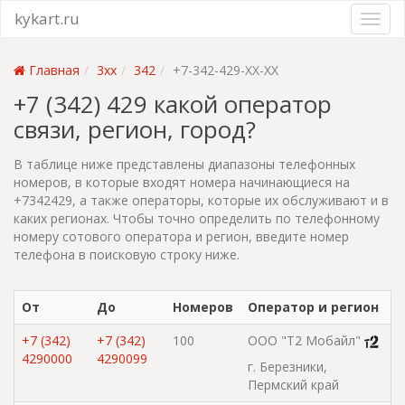
kykart.ru
Главная
3xx
342
+7-342-429-XX-XX
+7 (342) 429 какой оператор
связи, регион, город?
В таблице ниже представлены диапазоны телефонных
номеров, в которые входят номера начинающиеся на
+7342429, а также операторы, которые их обслуживают и в
каких регионах. Чтобы точно определить по телефонному
номеру сотового оператора и регион, введите номер
телефона в поисковую строку ниже.
От
До
Номеров
Оператор и регион
+7 (342)
+7 (342)
100
ООО "Т2 Мобайл"
4290000
4290099
г. Березники,
Пермский край