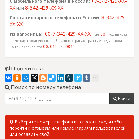
+7-342-429-XX-
С мобильного телефона в России:
г. Березники,
XX
8-342-429-XX-XX
или
Пермский край
8-342-429-
Со стационарного телефона в России:
+7 (342)
XX-XX
+7 (342)
300
ООО "Телекон"
4292400
4292699
г. Березники,
00-7-342-429-XX-XX
Из заграницы:
00
, где
- код выхода
Пермский край
на международную связь. В разных странах - разные коды выхода,
00
011
0011
но как правило это
,
или
.
+7 (342)
+7 (342)
1000
ОАО "Бератон"
4294000
4294999
г. Березники,
Пермский край
Поделиться:
+7 (342)
+7 (342)
1000
ОАО "Объединенная
4298000
4298999
химическая компания
Поиск по номеру телефона
"УРАЛХИМ""
г. Березники,
Найти
Пермский край
+7 (342)
+7 (342)
200
ПАО "Т Плюс"
Выберите номер телефона из списка ниже, чтобы
4299000
4299199
г. Березники,
перейти к отзывам или комментариям пользователей
Пермский край
или оставить свой.