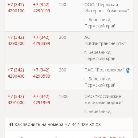
+7 (342)
+7 (342)
100
ООО "Пермская
4290100
4290199
Интернет Компания"
г. Березники,
Пермский край
+7 (342)
+7 (342)
200
АО
4290200
4290399
"Cвязьтранснефть"
г. Березники,
Пермский край
+7 (342)
+7 (342)
200
ПАО "Ростелеком"
4290400
4290599
г. Березники,
Пермский край
+7 (342)
+7 (342)
1000
ОАО "Российские
4291000
4291999
железные дороги"
г. Березники,
Пермский край
Как звонить на номера +7-342-429-XX-XX
+7 (342)
+7 (342)
100
ООО "Сателлит-
4292300
4292399
Сервис"