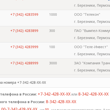
г. Березники, Пермск
+7 (342) 4283599
1000
ООО "Телекон"
г. Березники, Пермск
+7 (342) 4283899
300
ПАО "Вымпел-Комму
г. Березники, Пермск
+7 (342) 4283999
100
ООО "Теле-Инвест"
г. Березники, Пермск
+7 (342) 4288999
3000
ЗАО "Компания Тран
г. Березники, Пермск
+7 (342) 4289999
1000
ООО "Научно-произв
на номера +7-342-428-XX-XX
объединение "Импул
г. Березники, Пермск
+7-342-428-XX-XX
8-342-428-XX-XX
телефона в России:
или
8-342-428-XX-XX
ого телефона в России:
00-7-342-428-XX-XX
:
00
, где
- код выхода на международную связь. В раз