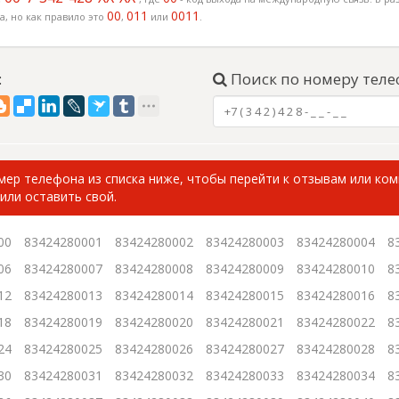
00
011
0011
, но как правило это
,
или
.
:
Поиск по номеру теле
ер телефона из списка ниже, чтобы перейти к отзывам или ко
или оставить свой.
00
83424280001
83424280002
83424280003
83424280004
8
06
83424280007
83424280008
83424280009
83424280010
8
12
83424280013
83424280014
83424280015
83424280016
8
18
83424280019
83424280020
83424280021
83424280022
8
24
83424280025
83424280026
83424280027
83424280028
8
30
83424280031
83424280032
83424280033
83424280034
8