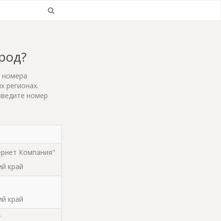
ород?
т номера
х регионах.
введите номер
рнет Компания"
ий край
ий край