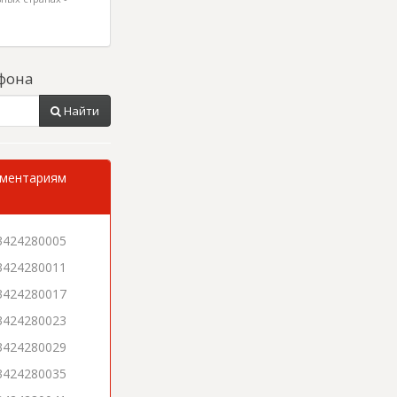
фона
Найти
мментариям
3424280005
3424280011
3424280017
3424280023
3424280029
3424280035