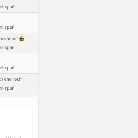
ий край
ий край
никации"
ий край
ий край
сТелеКом"
ий край
одственное
ьс""
ий край
ных странах -