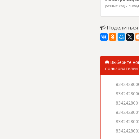
разные коды выхода
Поделиться
Выберите ном
пользователей 
834242800
834242800
834242800
834242800
834242800
834242800