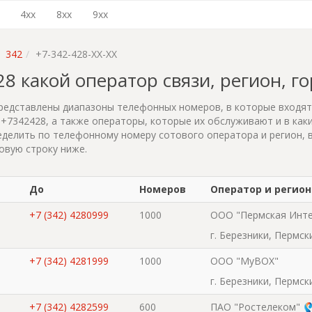
4xx
8xx
9xx
342
+7-342-428-XX-XX
428 какой оператор связи, регион, г
редставлены диапазоны телефонных номеров, в которые входя
+7342428, а также операторы, которые их обслуживают и в каки
делить по телефонному номеру сотового оператора и регион, 
овую строку ниже.
До
Номеров
Оператор и регион
+7 (342) 4280999
1000
ООО "Пермская Инте
г. Березники, Пермск
+7 (342) 4281999
1000
ООО "MyBOX"
г. Березники, Пермск
+7 (342) 4282599
600
ПАО "Ростелеком"