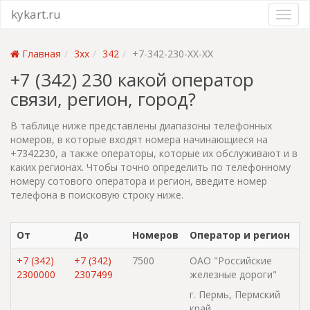
kykart.ru
Главная
3xx
342
+7-342-230-XX-XX
+7 (342) 230 какой оператор
связи, регион, город?
В таблице ниже представлены диапазоны телефонных
номеров, в которые входят номера начинающиеся на
+7342230, а также операторы, которые их обслуживают и в
каких регионах. Чтобы точно определить по телефонному
номеру сотового оператора и регион, введите номер
телефона в поисковую строку ниже.
От
До
Номеров
Оператор и регион
+7 (342)
+7 (342)
7500
ОАО "Российские
2300000
2307499
железные дороги"
г. Пермь, Пермский
край