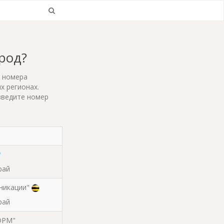
ород?
т номера
х регионах.
введите номер
рай
никации"
рай
ОРМ"