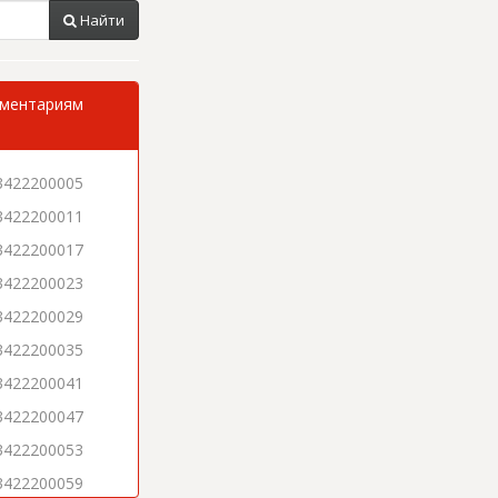
Найти
мментариям
3422200005
3422200011
3422200017
3422200023
3422200029
3422200035
3422200041
3422200047
3422200053
3422200059