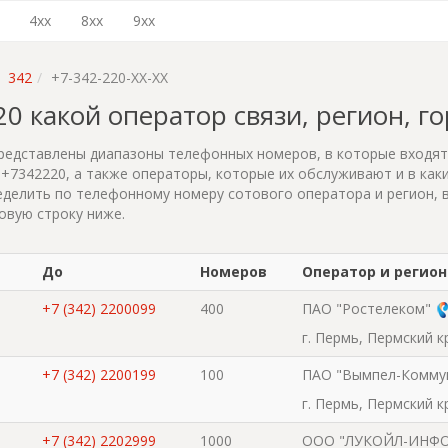
4xx
8xx
9xx
342
+7-342-220-XX-XX
220 какой оператор связи, регион, г
редставлены диапазоны телефонных номеров, в которые входя
+7342220, а также операторы, которые их обслуживают и в каки
делить по телефонному номеру сотового оператора и регион, 
овую строку ниже.
До
Номеров
Оператор и регион
+7 (342) 2200099
400
ПАО "Ростелеком"
г. Пермь, Пермский к
+7 (342) 2200199
100
ПАО "Вымпел-Комму
г. Пермь, Пермский к
+7 (342) 2202999
1000
ООО "ЛУКОЙЛ-ИНФ