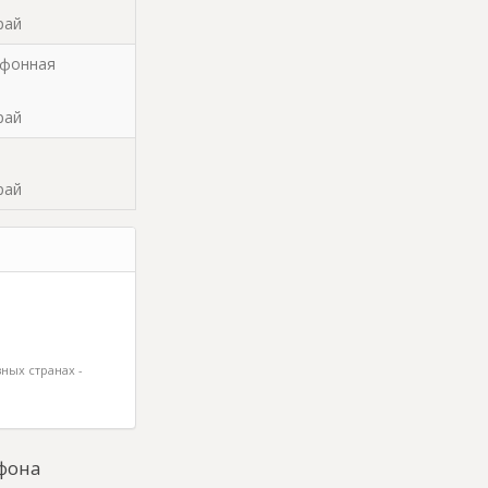
рай
ефонная
рай
рай
ных странах -
фона