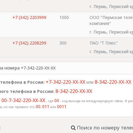
г. Пермь, Пермский к
+7 (342) 2203999
1000
ООО "Пермская тел
компания"
г. Пермь, Пермский к
+7 (342) 2208299
300
ПАО "Т Плюс"
г. Пермь, Пермский к
на номера +7-342-220-XX-XX
+7-342-220-XX-XX
8-342-220-XX-XX
телефона в России:
или
8-342-220-XX-XX
ого телефона в России:
00-7-342-220-XX-XX
:
00
, где
- код выхода на международную связь. В раз
00
011
0011
, но как правило это
,
или
.
:
Поиск по номеру теле