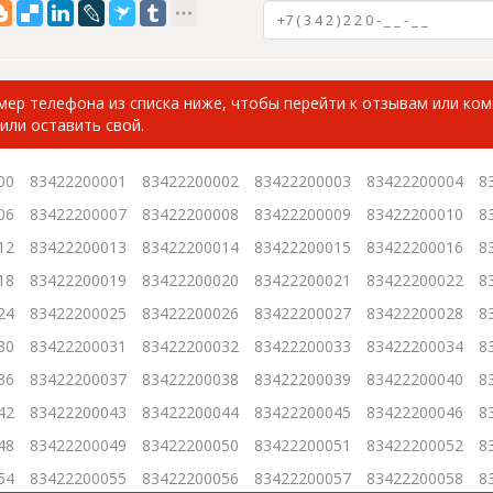
ер телефона из списка ниже, чтобы перейти к отзывам или ко
или оставить свой.
00
83422200001
83422200002
83422200003
83422200004
8
06
83422200007
83422200008
83422200009
83422200010
8
12
83422200013
83422200014
83422200015
83422200016
8
18
83422200019
83422200020
83422200021
83422200022
8
24
83422200025
83422200026
83422200027
83422200028
8
30
83422200031
83422200032
83422200033
83422200034
8
36
83422200037
83422200038
83422200039
83422200040
8
42
83422200043
83422200044
83422200045
83422200046
8
48
83422200049
83422200050
83422200051
83422200052
8
54
83422200055
83422200056
83422200057
83422200058
8