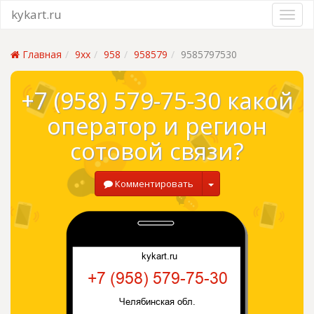
kykart.ru
Главная
9xx
958
958579
9585797530
+7 (958) 579-75-30 какой
оператор и регион
сотовой связи?
Комментировать