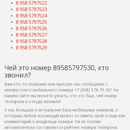
8 958 5797522
8 958 5797523
8 958 5797524
8 958 5797525
8 958 5797526
8 958 5797527
8 958 5797528
8 958 5797529
Чей это номер 89585797530, кто
звонил?
Вам кто-то позвонил или прислал смс-сообщение с
неизвестного мобильного номера +7 (958) 579-75-30? На
нашем сайте вы можете узнать, кто это был, чей номер
телефона и откуда звонили!
У нас большая и актуальная база мобильных номеров, к
которым любой желающий может оставить свой отзыв или
комментарий о владельце номера. На их основе
автоматически составляется рейтинг номера телефона.