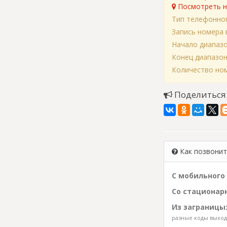
Посмотреть н
Тип телефонно
Запись номера 
Начало диапаз
Конец диапазо
Количество ном
Поделиться
Как позвонить
С мобильного 
Со стационарн
Из заграницы
разные коды выхода