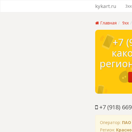
kykart.ru
3xx
Главная
9xx
+7 (
как
регион
+7 (918) 669
Оператор:
ПАО
Регион:
Красно