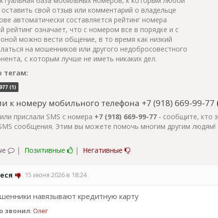
актуальная база мобильных номеров, к которым любой
оставить свой отзыв или комментарий о владельце
нове автоматически составляется рейтинг номера
 рейтинг означает, что с номером все в порядке и с
ной можно вести общение, в то время как низкий
ылаться на мошенников или другого недобросовестного
ента, с которым лучше не иметь никаких дел.
 тегам:
77 (1)
 к номеру мобильного телефона +7 (918) 669-99-77
 или прислали SMS с номера
+7 (918) 669-99-77
- сообщите, кто э
 SMS сообщения. Этим вы можете помочь многим другим людям!
ые
|
Позитивные
|
Негативные
еся
15 июня 2026 в 18:24
шенники навязывают кредитную карту
о звонил
:
Олег