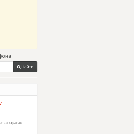
фона
Найти
7
зных странах -