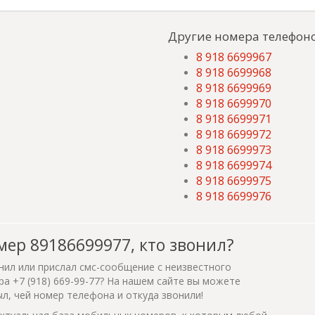
Другие номера телефоно
8 918 6699967
8 918 6699968
8 918 6699969
8 918 6699970
8 918 6699971
8 918 6699972
8 918 6699973
8 918 6699974
8 918 6699975
8 918 6699976
мер 89186699977, кто звонил?
нил или прислал смс-сообщение с неизвестного
а +7 (918) 669-99-77? На нашем сайте вы можете
ыл, чей номер телефона и откуда звонили!