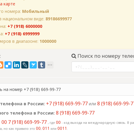
а карте
го номера:
Мобильный
в национальном виде:
89186699977
она:
+7 (918) 6000000
на:
+7 (918) 6999999
еров в диапазоне:
1000000
:
Поиск по номеру теле
 на номер +7 (918) 669-99-77
+7 (918) 669-99-77
8 (918) 669-99-7
телефона в России:
или
8 (918) 669-99-77
ого телефона в России:
00 7 (918) 669-99-77
:
00
, где
- код выхода на международную связь. В ра
00
011
0011
, но как правило это
,
или
.