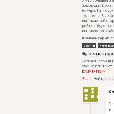
У нас большая и 
желающий может 
номера. На их ос
телефона. Высокий
вызывающей сторо
рейтинг будет сс
вызывающего абон
Комментарии по
Олег (2)
+791866999
Комментарии
Если вам звонили
звонка или текст
комментарий.
Все
|
Нейтральн
Ол
мо
Кт