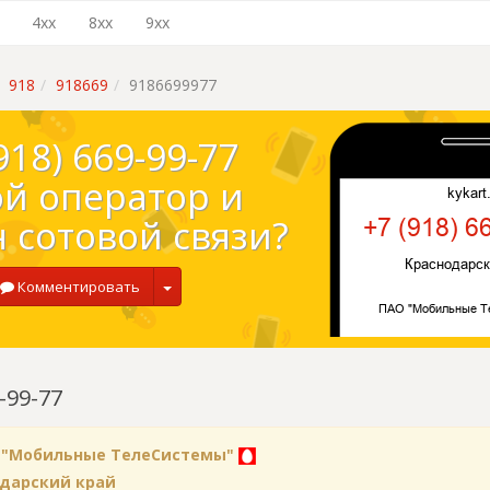
4xx
8xx
9xx
918
918669
9186699977
918) 669-99-77
ой оператор и
 сотовой связи?
Комментировать
-99-77
 "Мобильные ТелеСистемы"
дарский край