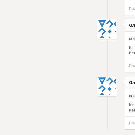
По
Ол
ко
Кт
Ре
По
Ол
ко
Кт
Ре
По