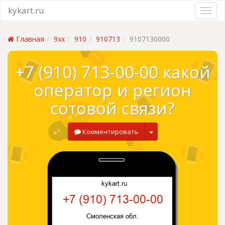
kykart.ru
Главная
9xx
910
910713
9107130000
+7 (910) 713-00-00 какой
оператор и регион
сотовой связи?
Комментировать