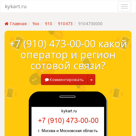
kykart.ru
Главная
9xx
910
910473
9104730000
+7 (910) 473-00-00 какой
оператор и регион
сотовой связи?
Комментировать