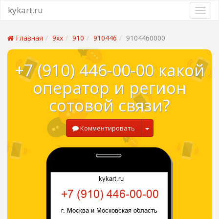
kykart.ru
Главная
9xx
910
910446
9104460000
+7 (910) 446-00-00 какой
оператор и регион
сотовой связи?
Комментировать