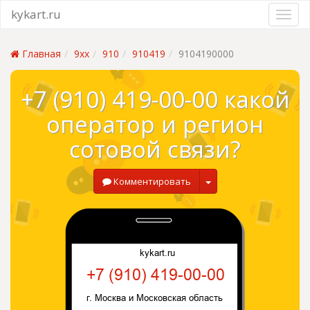
kykart.ru
Главная
9xx
910
910419
9104190000
+7 (910) 419-00-00 какой
оператор и регион
сотовой связи?
Комментировать