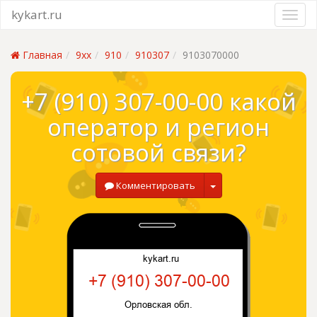
kykart.ru
Главная
9xx
910
910307
9103070000
+7 (910) 307-00-00 какой
оператор и регион
сотовой связи?
Комментировать