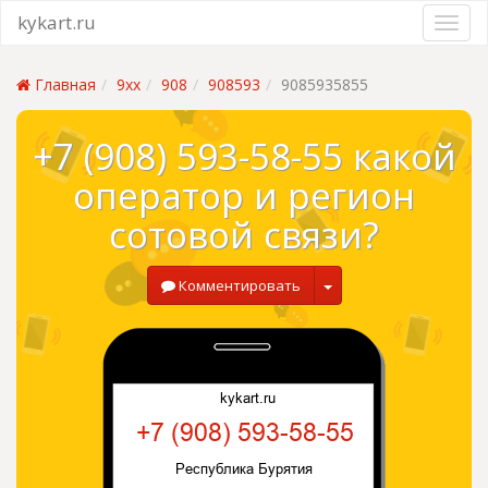
kykart.ru
Главная
9xx
908
908593
9085935855
+7 (908) 593-58-55 какой
оператор и регион
сотовой связи?
Комментировать