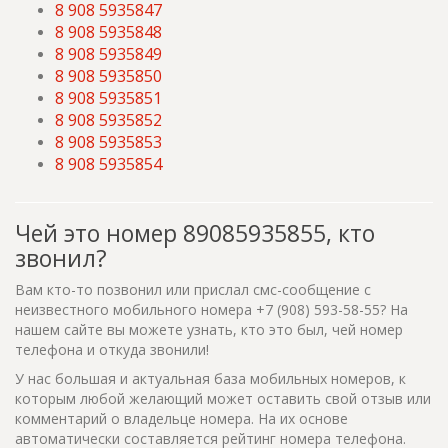
8 908 5935847
8 908 5935848
8 908 5935849
8 908 5935850
8 908 5935851
8 908 5935852
8 908 5935853
8 908 5935854
Чей это номер 89085935855, кто
звонил?
Вам кто-то позвонил или прислал смс-сообщение с
неизвестного мобильного номера +7 (908) 593-58-55? На
нашем сайте вы можете узнать, кто это был, чей номер
телефона и откуда звонили!
У нас большая и актуальная база мобильных номеров, к
которым любой желающий может оставить свой отзыв или
комментарий о владельце номера. На их основе
автоматически составляется рейтинг номера телефона.