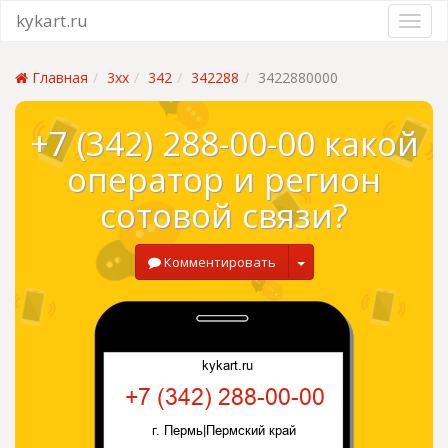
kykart.ru
Главная
3xx
342
342288
3422880000
+7 (342) 288-00-00 какой
оператор и регион
сотовой связи?
Комментировать