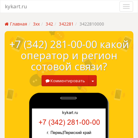
kykart.ru
Главная
3xx
342
342281
3422810000
+7 (342) 281-00-00 какой
оператор и регион
сотовой связи?
Комментировать